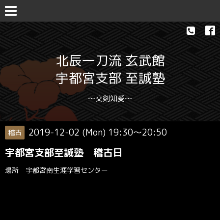
北辰一刀流 玄武館
宇都宮支部 至誠塾
〜交剣知愛〜
2019-12-02 (Mon) 19:30～20:50
稽古
宇都宮支部至誠塾 稽古日
場所 宇都宮南生涯学習センター