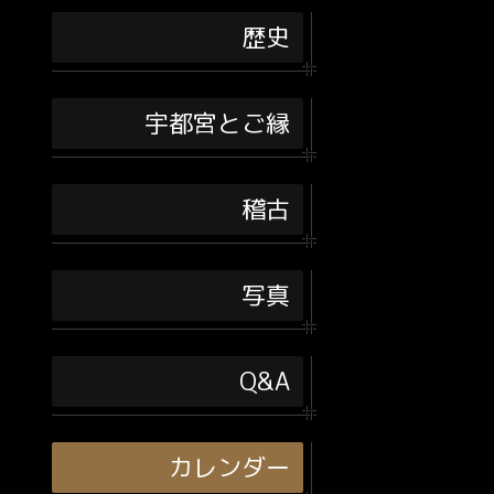
歴史
宇都宮とご縁
稽古
写真
Q&A
カレンダー