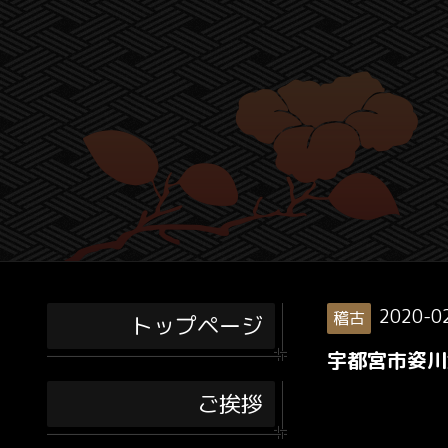
2020-0
稽古
トップページ
宇都宮市姿川
ご挨拶