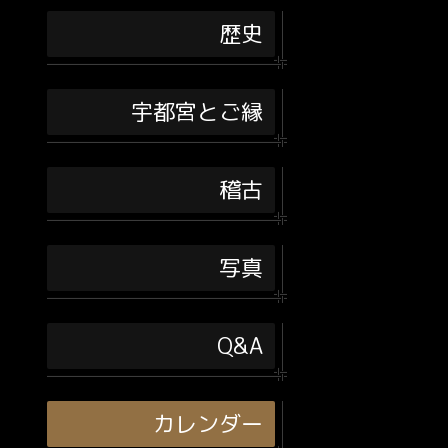
歴史
宇都宮とご縁
稽古
写真
Q&A
カレンダー